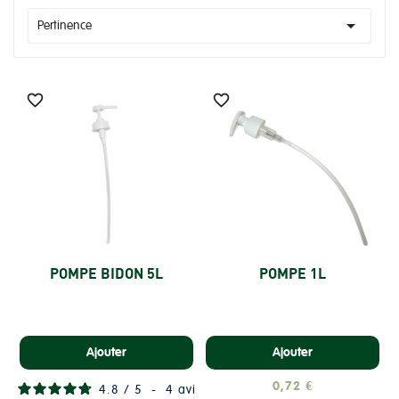

Pertinence


POMPE BIDON 5L
POMPE 1L
Ajouter
Ajouter
0,72 €
4.8
/
5
-
4
avis