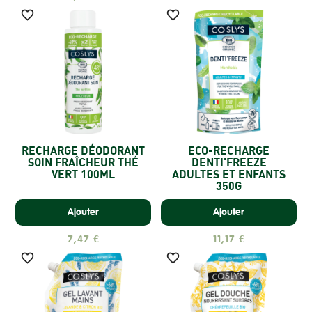


RECHARGE DÉODORANT
ECO-RECHARGE
SOIN FRAÎCHEUR THÉ
DENTI'FREEZE
VERT 100ML
ADULTES ET ENFANTS
350G
Ajouter
Ajouter
7,47 €
11,17 €

