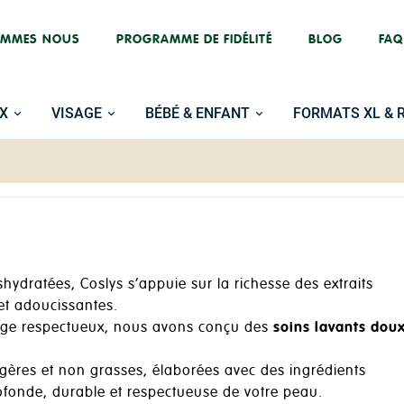
OMMES NOUS
PROGRAMME DE FIDÉLITÉ
BLOG
FAQ
X
VISAGE
BÉBÉ & ENFANT
FORMATS XL & 
ydratées, Coslys s’appuie sur la richesse des extraits
et adoucissantes.
age respectueux, nous avons conçu des
soins lavants dou
gères et non grasses, élaborées avec des ingrédients
rofonde, durable et respectueuse de votre peau.