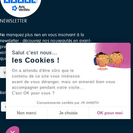
NEWSLETTER
Ne manquez plus rien en vous inscrivant à la
newsletter : découvrez nos nouveautés en avant-
première, recevez des conseils pratiques pour
Salut c'est nous...
votre quotidien et profitez d’offres exclusives rien
que pour vous.
les Cookies !
On a attendu d'être sûrs que le
S’ABONNER
contenu de ce site vous intéresse
avant de vous déranger, mais on aimerait bien vous
accompagner pendant votre visite...
Retrouvez-nous sur les réseaux sociaux
C'est OK pour vous ?
Consentements certifiés par
Non merci
Je choisis
OK pour moi
Axeptio consent
Plateforme de Gestion du Consentement : Personnali