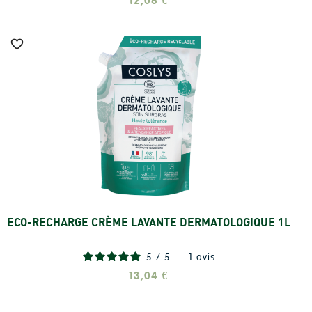
12,06 €

ECO-RECHARGE CRÈME LAVANTE DERMATOLOGIQUE 1L
Ajouter
5
/
5
-
1
avis
13,04 €