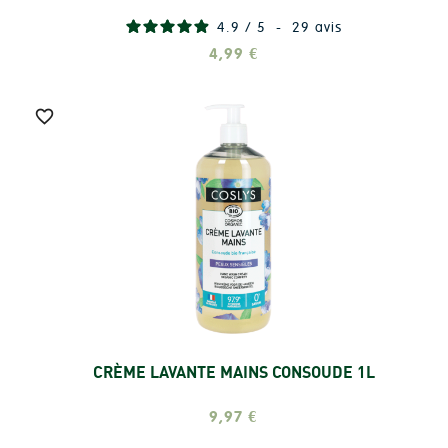
4.9
/
5
-
29
avis
4,99 €

CRÈME LAVANTE MAINS CONSOUDE 1L
Ajouter
9,97 €