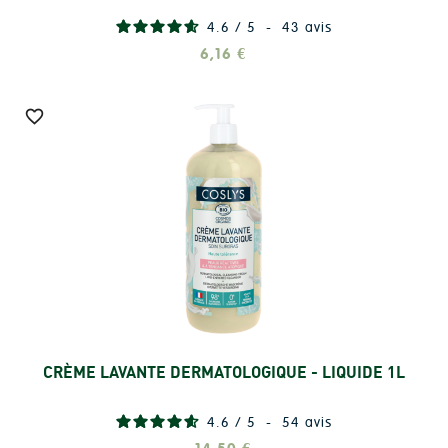
4.6
/
5
-
43
avis
6,16 €

CRÈME LAVANTE DERMATOLOGIQUE - LIQUIDE 1L
Ajouter
4.6
/
5
-
54
avis