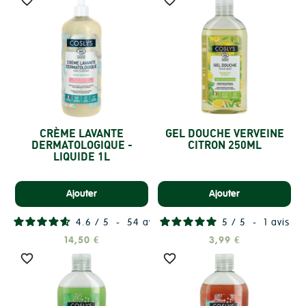


CRÈME LAVANTE
GEL DOUCHE VERVEINE
DERMATOLOGIQUE -
CITRON 250ML
LIQUIDE 1L
Ajouter
Ajouter
4.6
/
5
-
54
avis
5
/
5
-
1
avis
14,50 €
3,99 €

