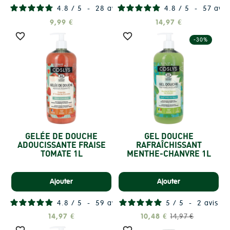
4.8
/
5
-
28
avis
4.8
/
5
-
57
avis
9,99 €
14,97 €


-30%
GELÉE DE DOUCHE
GEL DOUCHE
ADOUCISSANTE FRAISE
RAFRAÎCHISSANT
TOMATE 1L
MENTHE-CHANVRE 1L
Ajouter
Ajouter
4.8
/
5
-
59
avis
5
/
5
-
2
avis
14,97 €
10,48 €
14,97 €