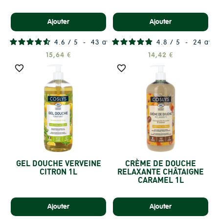
Ajouter
Ajouter
4.6
/
5
-
43
avis
4.8
/
5
-
24
avis
15,64 €
14,42 €


GEL DOUCHE VERVEINE
CRÈME DE DOUCHE
CITRON 1L
RELAXANTE CHÂTAIGNE
CARAMEL 1L
Ajouter
Ajouter