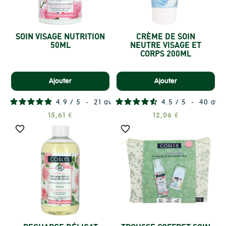
SOIN VISAGE NUTRITION
CRÈME DE SOIN
50ML
NEUTRE VISAGE ET
CORPS 200ML
Ajouter
Ajouter
4.9
/
5
-
21
avis
4.5
/
5
-
40
avis
15,61 €
12,06 €

