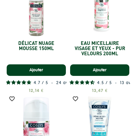
DÉLICAT NUAGE
EAU MICELLAIRE
MOUSSE 150ML
VISAGE ET YEUX - PUR
VELOURS 200ML
Ajouter
Ajouter
4.7
/
5
-
24
avis
4.5
/
5
-
13
avis
12,14 €
13,47 €

