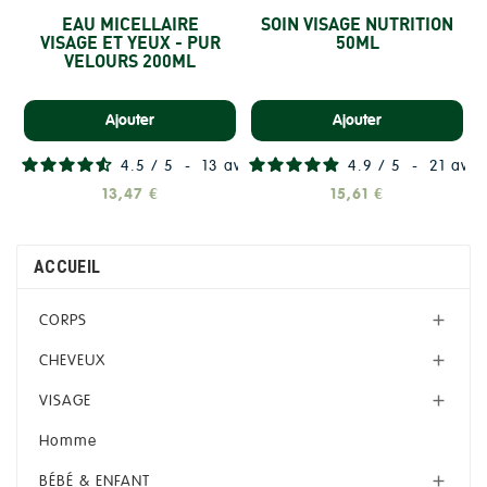
EAU MICELLAIRE
SOIN VISAGE NUTRITION
VISAGE ET YEUX - PUR
50ML
VELOURS 200ML
Ajouter
Ajouter
4.5
/
5
-
13
avis
4.9
/
5
-
21
avis
13,47 €
15,61 €
ACCUEIL
CORPS

CHEVEUX

VISAGE

Homme
BÉBÉ & ENFANT
