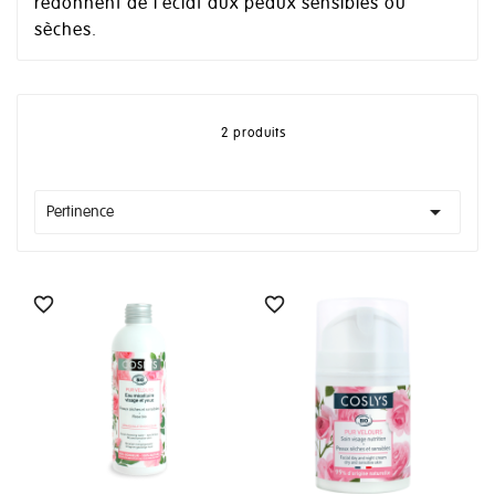
redonnent de l'éclat aux peaux sensibles ou
sèches.
2 produits

Pertinence

