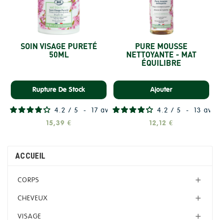
SOIN VISAGE PURETÉ
PURE MOUSSE
50ML
NETTOYANTE - MAT
ÉQUILIBRE
Rupture De Stock
Ajouter
4.2
/
5
-
17
avis
4.2
/
5
-
13
avis
15,39 €
12,12 €
ACCUEIL
CORPS

CHEVEUX

VISAGE
