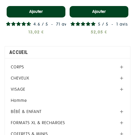
Ajouter
Ajouter
4.6
/
5
-
71
avis
5
/
5
-
1
avis
13,02 €
52,05 €
ACCUEIL
CORPS

CHEVEUX

VISAGE

Homme
BÉBÉ & ENFANT

FORMATS XL & RECHARGES

COFFRETS & MINIS
