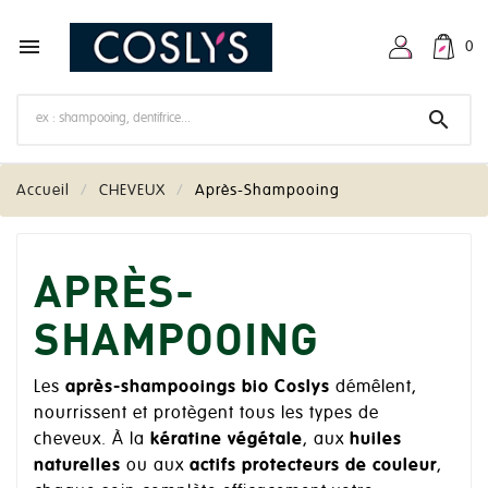

0

Accueil
CHEVEUX
Après-Shampooing
APRÈS-
SHAMPOOING
Les
après-shampooings bio Coslys
démêlent,
nourrissent et protègent tous les types de
cheveux. À la
kératine végétale
, aux
huiles
naturelles
ou aux
actifs protecteurs de couleur
,