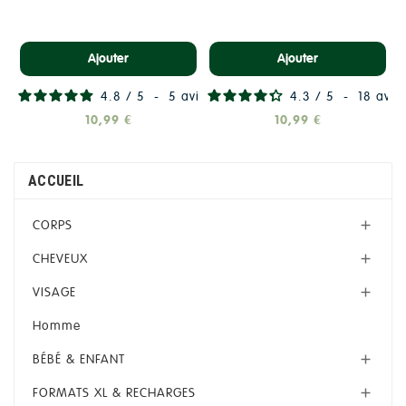
Ajouter
Ajouter
4.8
/
5
-
5
avis
4.3
/
5
-
18
avis
10,99 €
10,99 €
ACCUEIL
CORPS

CHEVEUX

VISAGE

Homme
BÉBÉ & ENFANT

FORMATS XL & RECHARGES
