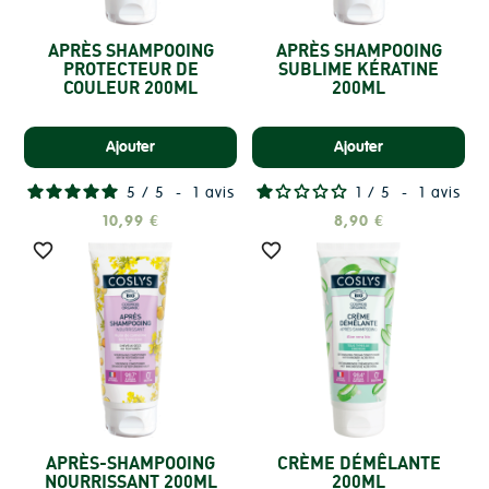
APRÈS SHAMPOOING
APRÈS SHAMPOOING
PROTECTEUR DE
SUBLIME KÉRATINE
COULEUR 200ML
200ML
Ajouter
Ajouter
5
/
5
-
1
avis
1
/
5
-
1
avis
10,99 €
8,90 €


APRÈS-SHAMPOOING
CRÈME DÉMÊLANTE
NOURRISSANT 200ML
200ML