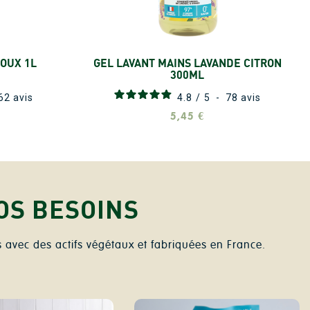
OUX 1L
GEL LAVANT MAINS LAVANDE CITRON
Ajouter
300ML
62
avis
4.8
/
5
-
78
avis
5,45 €
OS BESOINS
avec des actifs végétaux et fabriquées en France.