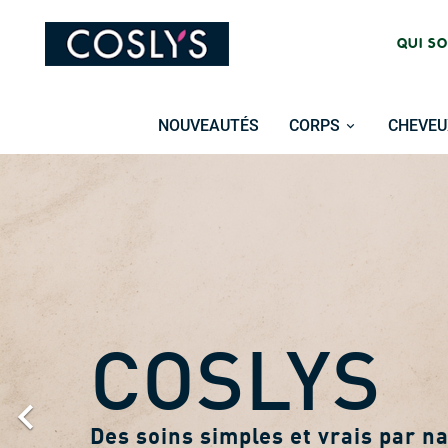
QUI S
NOUVEAUTÉS
CORPS
CHEVEU
Précédent
NOUVEA

Programme de fidélité Coslys !