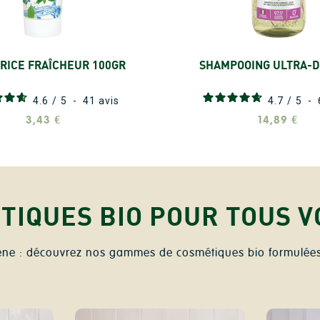
RICE FRAÎCHEUR 100GR
SHAMPOOING ULTRA-D
Ajouter
Ajouter
4.6
/
5
-
41
avis
4.7
/
5
-
3,43 €
14,89 €
TIQUES BIO POUR TOUS V
ène : découvrez nos gammes de cosmétiques bio formulées 