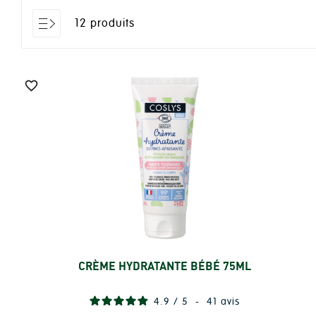
12 produits

CRÈME HYDRATANTE BÉBÉ 75ML
Ajouter
4.9
/
5
-
41
avis