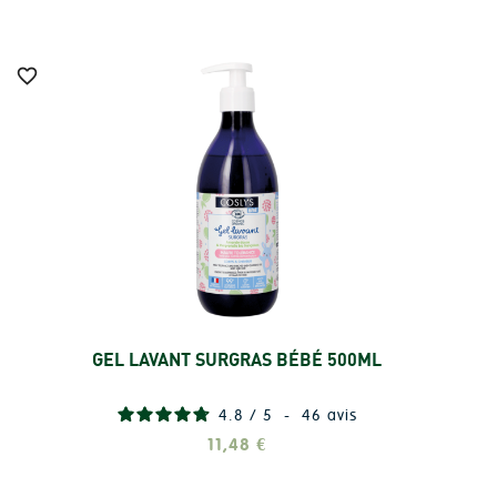

GEL LAVANT SURGRAS BÉBÉ 500ML
Ajouter
4.8
/
5
-
46
avis
11,48 €