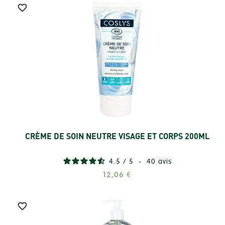

CRÈME DE SOIN NEUTRE VISAGE ET CORPS 200ML
Ajouter
4.5
/
5
-
40
avis
12,06 €
