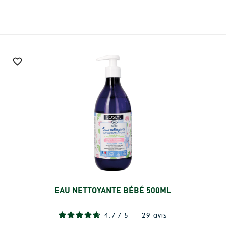

EAU NETTOYANTE BÉBÉ 500ML
Ajouter
4.7
/
5
-
29
avis