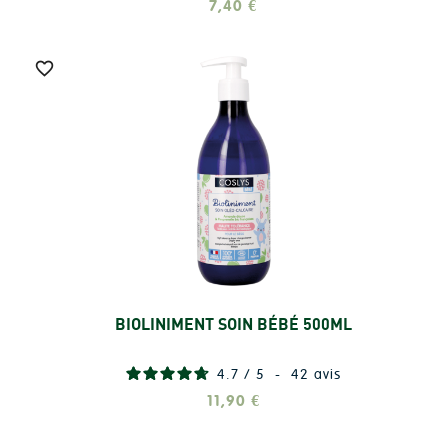
7,40 €

BIOLINIMENT SOIN BÉBÉ 500ML
Ajouter
4.7
/
5
-
42
avis
11,90 €