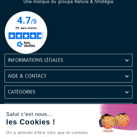
Une marque du groupe Nature & Stratégie

INFORMATIONS LÉGALES

AIDE & CONTACT

CATÉGORIES

NEWSLETTER
Salut c'est nous...
les Cookies !
Retrouvez-nous sur les réseaux sociaux
On a attendu d'être sûrs que le contenu