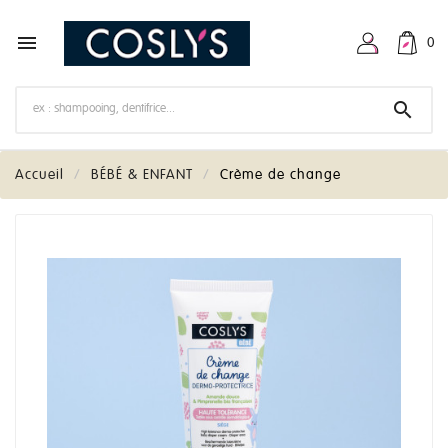

0

Accueil
BÉBÉ & ENFANT
Crème de change