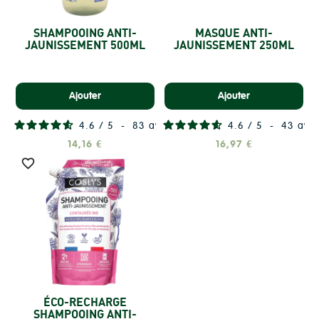
SHAMPOOING ANTI-
MASQUE ANTI-
JAUNISSEMENT 500ML
JAUNISSEMENT 250ML
Ajouter
Ajouter
4.6
/
5
-
83
avis
4.6
/
5
-
43
avis
14,16 €
16,97 €

ÉCO-RECHARGE
SHAMPOOING ANTI-