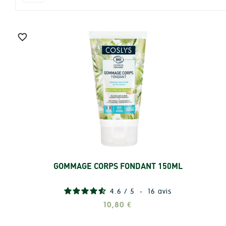

GOMMAGE CORPS FONDANT 150ML
Ajouter
4.6
/
5
-
16
avis
10,80 €