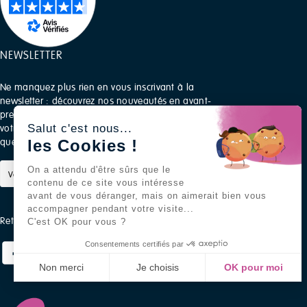
NEWSLETTER
Ne manquez plus rien en vous inscrivant à la
newsletter : découvrez nos nouveautés en avant-
première, recevez des conseils pratiques pour
Salut c'est nous...
votre quotidien et profitez d’offres exclusives rien
que pour vous.
les Cookies !
On a attendu d'être sûrs que le
S’ABONNER
contenu de ce site vous intéresse
avant de vous déranger, mais on aimerait bien vous
accompagner pendant votre visite...
Retrouvez-nous sur les réseaux sociaux
C'est OK pour vous ?
Consentements certifiés par
Non merci
Je choisis
OK pour moi
Axeptio consent
Plateforme de Gestion du Consentement : Personnali