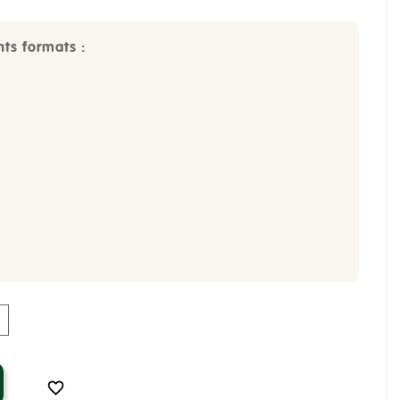
nts formats :
