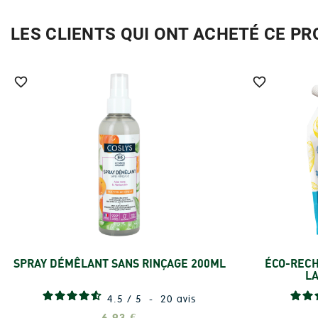
LES CLIENTS QUI ONT ACHETÉ CE P


SPRAY DÉMÊLANT SANS RINÇAGE 200ML
ÉCO-RECH
Ajouter
LA
4.5
/
5
-
20
avis