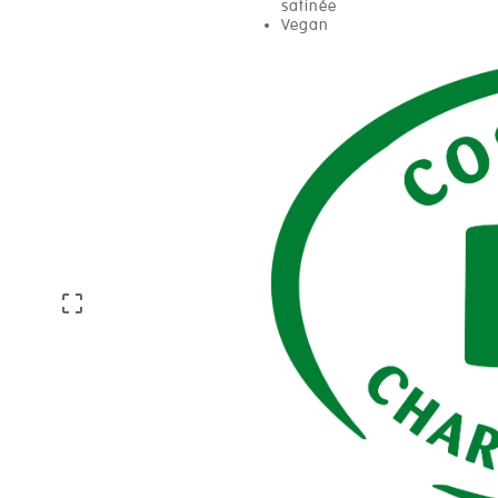
satinée
Vegan
