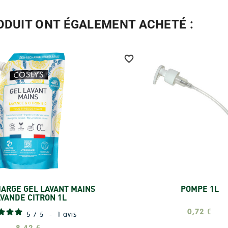
RODUIT ONT ÉGALEMENT ACHETÉ :

ARGE GEL LAVANT MAINS
POMPE 1L
Ajouter
Ajouter
VANDE CITRON 1L
0,72 €
5
/
5
-
1
avis