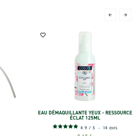



EAU DÉMAQUILLANTE YEUX - RESSOURCE
Ajouter
ÉCLAT 125ML
4.9
/
5
-
14
avis