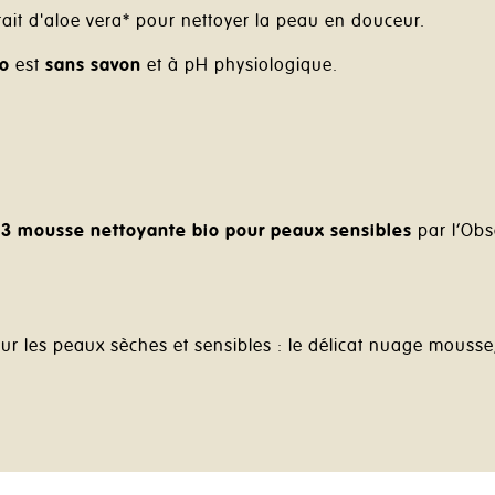
rait d'aloe vera* pour nettoyer la peau en douceur.
io
est
sans savon
et à pH physiologique.
 3
mousse nettoyante bio
pour peaux sensibles
par l’Obs
es peaux sèches et sensibles : le délicat nuage mousse, l'e