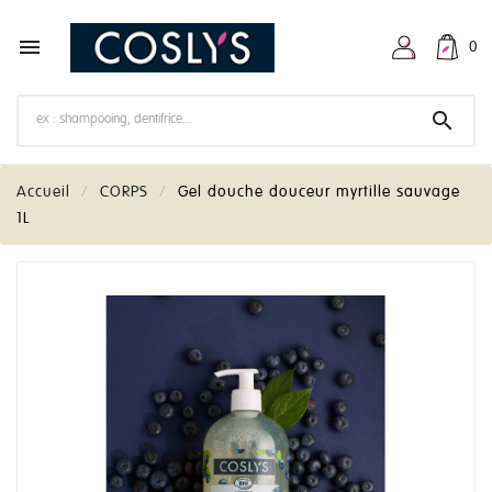

0

Accueil
CORPS
Gel douche douceur myrtille sauvage
1L