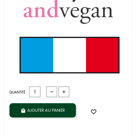
QUANTITÉ :
AJOUTER AU PANIER

