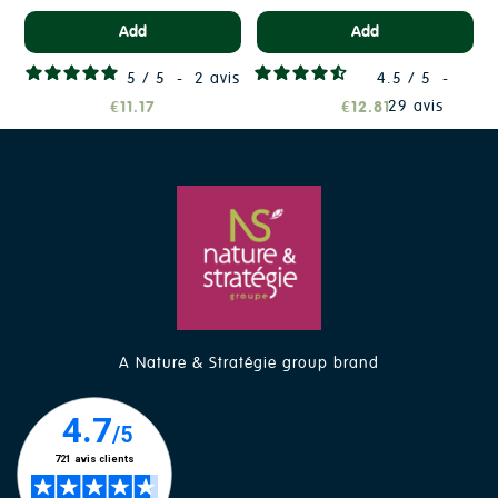
Add
Add
5
/
5
-
2
avis
4.5
/
5
-
29
avis
€11.17
€12.81
A Nature & Stratégie group brand