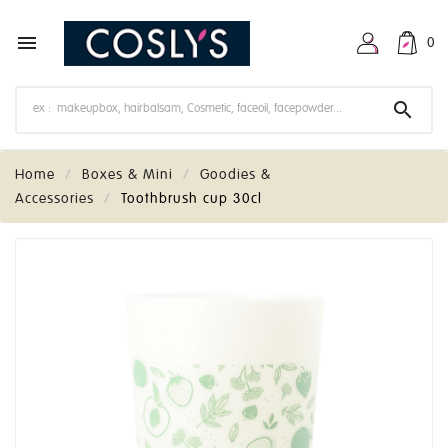

0

Home
Boxes & Mini
Goodies &
Accessories
Toothbrush cup 30cl