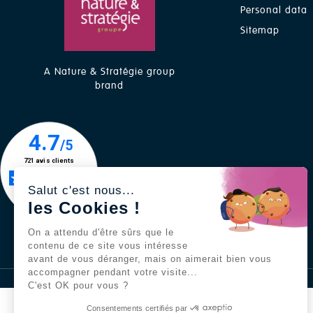
Personal data
Sitemap
A Nature & Stratégie group
brand
Salut c'est nous...
les Cookies !
On a attendu d'être sûrs que le
contenu de ce site vous intéresse
avant de vous déranger, mais on aimerait bien vous
accompagner pendant votre visite...
C'est OK pour vous ?
Consentements certifiés par