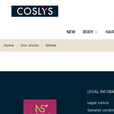
NEW
BODY
HAI
Home
Our stores
Stores
LEGAL INFOR
Legal notice
General condit