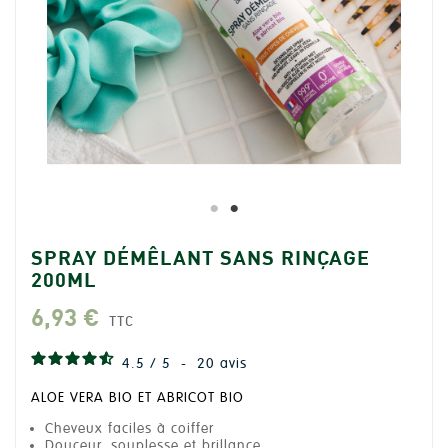
SPRAY DÉMÊLANT SANS RINÇAGE
200ML
6,93 €
TTC
4.5
/
5
-
20
avis
ALOE VERA BIO ET ABRICOT BIO
Cheveux faciles à coiffer
Douceur, souplesse et brillance