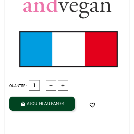
QUANTITÉ :
AJOUTER AU PANIER

