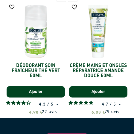


DÉODORANT SOIN
CRÈME MAINS ET ONGLES
FRAÎCHEUR THÉ VERT
RÉPARATRICE AMANDE
50ML
DOUCE 50ML
Ajouter
Ajouter
4.3
/
5
-
4.7
/
5
-
22
avis
79
avis
4,98 €
6,03 €