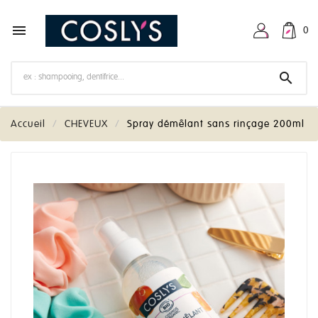

0

Accueil
CHEVEUX
Spray démêlant sans rinçage 200ml