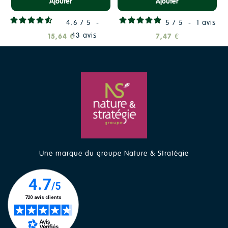
Ajouter
Ajouter
4.6
/
5
-
5
/
5
-
1
avis
43
avis
15,64 €
7,47 €
Une marque du groupe Nature & Stratégie