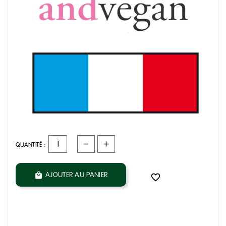
QUANTITÉ :
AJOUTER AU PANIER

