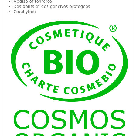
Apaise et renforce
Des dents et des gencives protégées
Crueltyfree