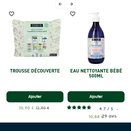




TROUSSE DÉCOUVERTE
EAU NETTOYANTE BÉBÉ
500ML
Ajouter
Ajouter
10,90 €
12,90 €
4.7
/
5
-
29
avis
10,88 €