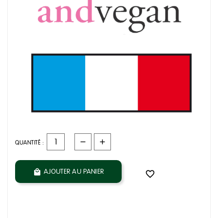
QUANTITÉ :
AJOUTER AU PANIER

