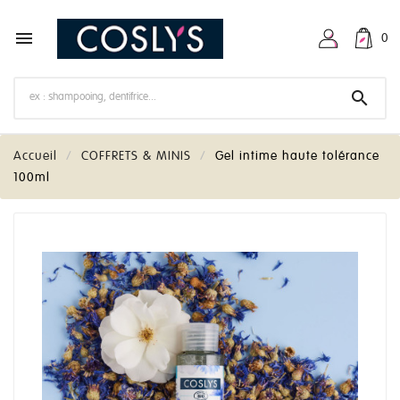

0

Accueil
COFFRETS & MINIS
Gel intime haute tolérance
100ml